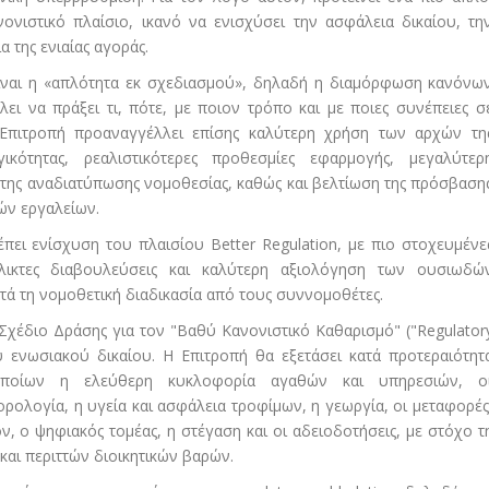
νονιστικό πλαίσιο, ικανό να ενισχύσει την ασφάλεια δικαίου, τη
α της ενιαίας αγοράς.
είναι η «απλότητα εκ σχεδιασμού», δηλαδή η διαμόρφωση κανόνω
ει να πράξει τι, πότε, με ποιον τρόπο και με ποιες συνέπειες σ
πιτροπή προαναγγέλλει επίσης καλύτερη χρήση των αρχών τη
γικότητας, ρεαλιστικότερες προθεσμίες εφαρμογής, μεγαλύτερ
 της αναδιατύπωσης νομοθεσίας, καθώς και βελτίωση της πρόσβαση
ών εργαλείων.
ει ενίσχυση του πλαισίου Better Regulation, με πιο στοχευμένε
έλικτες διαβουλεύσεις και καλύτερη αξιολόγηση των ουσιωδώ
ά τη νομοθετική διαδικασία από τους συννομοθέτες.
 Σχέδιο Δράσης για τον "Βαθύ Κανονιστικό Καθαρισμό" ("Regulator
 ενωσιακού δικαίου. Η Επιτροπή θα εξετάσει κατά προτεραιότητ
οποίων η ελεύθερη κυκλοφορία αγαθών και υπηρεσιών, ο
ορολογία, η υγεία και ασφάλεια τροφίμων, η γεωργία, οι μεταφορές
ον, ο ψηφιακός τομέας, η στέγαση και οι αδειοδοτήσεις, με στόχο τ
αι περιττών διοικητικών βαρών.