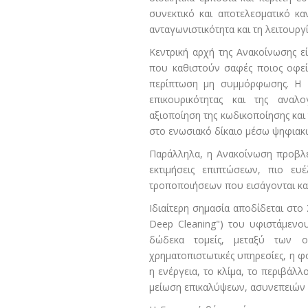
συνεκτικό και αποτελεσματικό κα
ανταγωνιστικότητα και τη λειτουργί
Κεντρική αρχή της Ανακοίνωσης 
που καθιστούν σαφές ποιος οφείλ
περίπτωση μη συμμόρφωσης. Η Ε
επικουρικότητας και της αναλο
αξιοποίηση της κωδικοποίησης και
στο ενωσιακό δίκαιο μέσω ψηφιακ
Παράλληλα, η Ανακοίνωση προβλέπ
εκτιμήσεις επιπτώσεων, πιο ευ
τροποποιήσεων που εισάγονται κατ
Ιδιαίτερη σημασία αποδίδεται στο
Deep Cleaning") του υφιστάμενου
δώδεκα τομείς, μεταξύ των 
χρηματοπιστωτικές υπηρεσίες, η φ
η ενέργεια, το κλίμα, το περιβάλλ
μείωση επικαλύψεων, ασυνεπειών κ