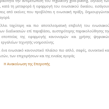
ραιότητα την αντιμετώπιση του regulatory gold-plating, δηλαδή τω
, κατά τη μεταφορά ή εφαρμογή του ενωσιακού δικαίου, εισάγου
σεις από εκείνες που προβλέπει η ενωσιακή πράξη, δημιουργώντα
αγορά.
λλει ταχύτερη και πιο αποτελεσματική επιβολή του ενωσιακο
 των διαδικασιών επί παραβάσει, αυστηρότερης παρακολούθησης τη
 εποπτείας της εφαρμογής κανονισμών και χρήσης ψηφιακώ
εργαλείων τεχνητής νοημοσύνης.
 ένα ενωσιακό κανονιστικό πλαίσιο πιο απλό, σαφές, συνεκτικό κα
τών, των επιχειρήσεων και της ενιαίας αγοράς.
Η Ανακοίνωση της Επιτροπής