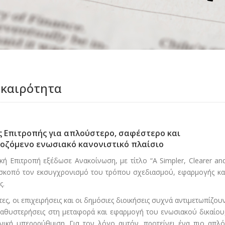
ικαιρότητα
 Επιτροπής για απλούστερο, σαφέστερο και
οζόμενο ενωσιακό κανονιστικό πλαίσιο
κή Επιτροπή εξέδωσε Ανακοίνωση, με τίτλο “A Simpler, Clearer an
ε σκοπό τον εκσυγχρονισμό του τρόπου σχεδιασμού, εφαρμογής κα
ς.
τες, οι επιχειρήσεις και οι δημόσιες διοικήσεις συχνά αντιμετωπίζου
 καθυστερήσεις στη μεταφορά και εφαρμογή του ενωσιακού δικαίου
θνική υπερρρύθμιση. Για τον λόγο αυτόν, προτείνει ένα πιο απλό