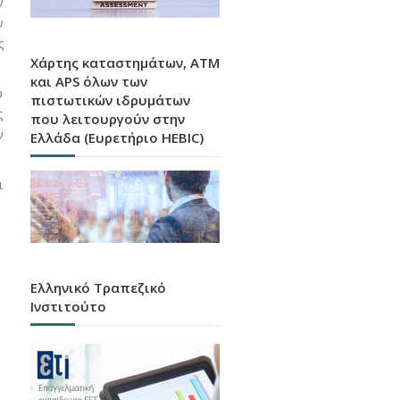
ν
ν
ς
Χάρτης καταστημάτων, ATM
και APS όλων των
ύ
πιστωτικών ιδρυμάτων
ς
που λειτουργούν στην
ν
Ελλάδα (Ευρετήριο HEBIC)
ι
Ελληνικό Τραπεζικό
Ινστιτούτο