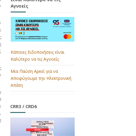
Αγνοείς
ν
ν
ε
ς
η
ς
Κάποιες Ειδοποιήσεις είναι
Καλύτερο να τις Αγνοείς
ς
Μια Παύση Αρκεί για να
ν
Αποφύγουμε την Ηλεκτρονική
Απάτη
y
α
ι
CRR3 / CRD6
,
η