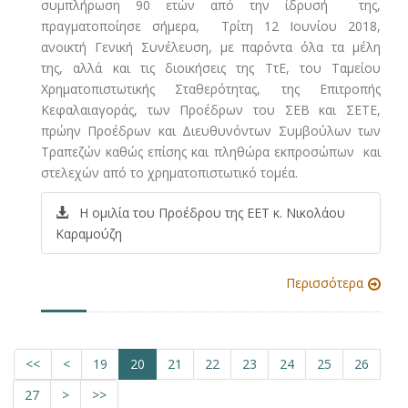
συμπλήρωση 90 ετών από την ίδρυσή της,
πραγματοποίησε σήμερα, Τρίτη 12 Ιουνίου 2018,
ανοικτή Γενική Συνέλευση, με παρόντα όλα τα μέλη
της,
αλλά και τις διοικήσεις της ΤτΕ, του Ταμείου
Χρηματοπιστωτικής Σταθερότητας, της Επιτροπής
Κεφαλαιαγοράς, των Προέδρων του ΣΕΒ και ΣΕΤΕ,
πρώην Προέδρων και Διευθυνόντων Συμβούλων των
Τραπεζών καθώς επίσης και πληθώρα εκπροσώπων και
στελεχών από το χρηματοπιστωτικό τομέα.
Η ομιλία του Προέδρου της ΕΕΤ κ. Νικολάου
Καραμούζη
Περισσότερα
<<
<
19
20
21
22
23
24
25
26
27
>
>>