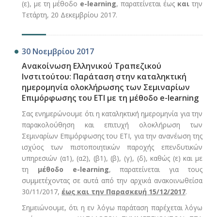
(ε), με τη μέθοδο
e-learning
, παρατείνεται έως
και
την
Τετάρτη, 20 Δεκεμβρίου 2017.
30 Νοεμβρίου 2017
Ανακοίνωση Ελληνικού Τραπεζικού
Ινστιτούτου: Παράταση στην καταληκτική
ημερομηνία ολοκλήρωσης των Σεμιναρίων
Επιμόρφωσης του ΕΤΙ με τη μέθοδο e-learning
Σας ενημερώνουμε ότι η καταληκτική ημερομηνία για την
παρακολούθηση και επιτυχή ολοκλήρωση των
Σεμιναρίων Επιμόρφωσης του ΕΤΙ, για την ανανέωση της
ισχύος των πιστοποιητικών παροχής επενδυτικών
υπηρεσιών (α1), (α2), (β1), (β), (γ), (δ), καθώς (ε) και με
τη
μέθοδο e-learning
, παρατείνεται για τους
συμμετέχοντας σε αυτά από την αρχικά ανακοινωθείσα
30/11/2017,
έως και την Παρασκευή 15/12/2017
.
Σημειώνουμε, ότι η εν λόγω παράταση παρέχεται λόγω