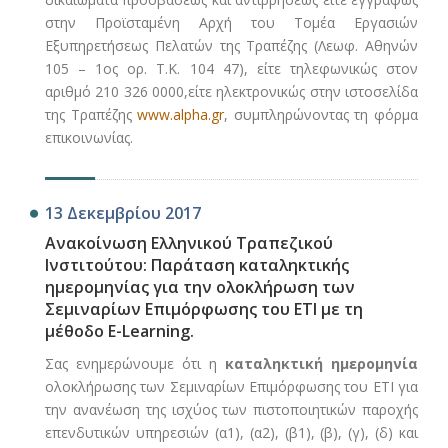
στην Προϊσταμένη Αρχή του Τομέα Εργασιών
Εξυπηρετήσεως Πελατών της Τραπέζης (Λεωφ. Αθηνών
105 – 1ος ορ. T.K. 104 47), είτε τηλεφωνικώς στον
αριθμό 210 326 0000,είτε ηλεκτρονικώς στην ιστοσελίδα
της Τραπέζης
www.alpha.gr
, συμπληρώνοντας τη φόρμα
επικοινωνίας.
13 Δεκεμβρίου 2017
Ανακοίνωση Ελληνικού Τραπεζικού
Ινστιτούτου: Παράταση καταληκτικής
ημερομηνίας για την ολοκλήρωση των
Σεμιναρίων Επιμόρφωσης του ΕΤΙ με τη
μέθοδο E-Learning.
Σας ενημερώνουμε ότι η
καταληκτική ημερομηνία
ολοκλήρωσης των Σεμιναρίων Επιμόρφωσης του ΕΤΙ για
την ανανέωση της ισχύος των πιστοποιητικών παροχής
επενδυτικών υπηρεσιών (α1), (α2), (β1), (β), (γ), (δ) και