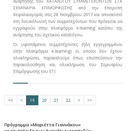
ανάρτησης του ΚΑΤΑΛΟΓΟΥ ΣΥΜΜΕΤΕΧΟΝΤΩΝ ΣΤΑ
ΣΕΜΙΝΑΡΙΑ ΕΠΙΜΟΡΦΩΣΗΣ από την Επιτροπή
Κεφαλαιαγοράς στις 28 Νοεμβρίου 2017 και αποσκοπεί
στη διευκόλυνση των συμμετεχόντων που πρόκειται να
εγγραφούν στην πλατφόρμα e-learning κατόπιν της
ανάρτησης του σχετικού καταλόγου.
Οι υφιστάμενοι συμμετέχοντες (ήδη εγγεγραμμένοι
στην πλατφόρμα e-learning) οι οποίοι δεν έχουν
ολοκληρώσει, παρακαλούμε όπως επισπεύσουν την
παρακολούθηση και ολοκλήρωση του Σεμιναρίου
Επιμόρφωσης του ΕΤΙ.
<<
<
19
20
21
22
>
>>
Πρόγραμμα «Μαριέττα Γιαννάκου»
με τη στήριξη των 4 μεγάλων τραπεζών