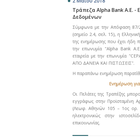
2 Μαϊου 2018
Τράπεζα Alpha Bank A.E. 
Δεδομένων
Σύμφωνα με την Απόφαση 87/2
(σημείο 2.4, σελ. 15), η Ελλην
της ενημέρωσης που έχει ήδη π
την επωνυμία "Alpha Bank A.
εταιρεία με την επωνυμία "CE
ΑΠΟ ΔΑΝΕΙΑ ΚΑΙ ΠΙΣΤΩΣΕΙΣ".
Η παραπάνω ενημέρωση παρατίθε
Ενημέρωση για
Οι Πελάτες της Τραπέζης μπορ
εγγράφως στην Προϊσταμένη Α
(Λεωφ. Αθηνών 105 – 1ος ορ. T
ηλεκτρονικώς στην ιστοσελ
επικοινωνίας.