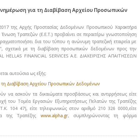
- Ενημέρωση για τη Διαβίβαση Αρχείου Προσωπικών
017 της Αρχής Προστασίας Δεδομένων Προσωπικού Χαρακτήρα
ική Ένωση Τραπεζών (Ε.Ε.Τ.) προβαίνει σε περαιτέρω γνωστοποίηση
ραγματοποιήσει δια του τύπου η ανώνυμη τραπεζική εταιρεία με
E", σχετικά με τη διαβίβαση προσωπικών δεδομένων προς την
PAL HELLAS FINANCIAL SERVICES A.E. ΔΙΑΧΕΙΡΙΣΗΣ ΑΠΑΙΤΗΣΕΩΝ
ται αυτούσια ως εξής:
 τη Διαβίβαση Αρχείου Προσωπικών Δεδομένων
ούν να ασκούν τα δικαιώματα προσβάσεως και αντιρρήσεως είτε
ρχή του Τομέα Εργασιών Εξυπηρετήσεως Πελατών της Τραπέζης
.K. 104 47), είτε τηλεφωνικώς στον αριθμό 210 326 0000,είτε
ίδα της Τραπέζης
www.alpha.gr
, συμπληρώνοντας τη φόρμα