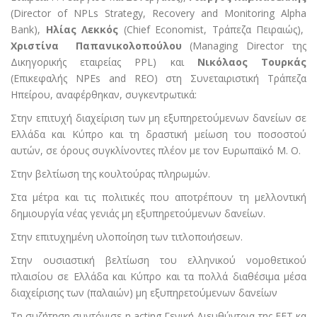
(Director of NPLs Strategy, Recovery and Monitoring Alpha
Bank),
Hλίας Λεκκός
(Chief Economist, Τράπεζα Πειραιώς),
Χριστίνα Παπανικολοπούλου
(Managing Director της
Δικηγορικής εταιρείας PPL) και
Νικόλαος Τουρκάς
(Επικεφαλής NPEs and REO) στη Συνεταιριστική Τράπεζα
Ηπείρου, αναφέρθηκαν, συγκεντρωτικά:
Στην επιτυχή διαχείριση των μη εξυπηρετούμενων δανείων σε
Ελλάδα και Κύπρο και τη δραστική μείωση του ποσοστού
αυτών, σε όρους συγκλίνοντες πλέον με τον Ευρωπαϊκό Μ. Ο.
Στην βελτίωση της κουλτούρας πληρωμών.
Στα μέτρα και τις πολιτικές που αποτρέπουν τη μελλοντική
δημιουργία νέας γενιάς μη εξυπηρετούμενων δανείων.
Στην επιτυχημένη υλοποίηση των τιτλοποιήσεων.
Στην ουσιαστική βελτίωση του ελληνικού νομοθετικού
πλαισίου σε Ελλάδα και Κύπρο και τα πολλά διαθέσιμα μέσα
διαχείρισης των (παλαιών) μη εξυπηρετούμενων δανείων
Τη συζήτηση συντόνισε η acting Γενική Διευθύντρια της ΕΕΤ κα