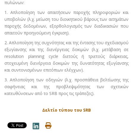
πυλώνων:
1. Απλοποίηση των απαιτήσεων παροχής πληροφοριών και
υποβολών (λ.χ. μείωση του διοικητικού βάρους των αιτημάτων
παροχής δεδομένων, εξορθολογισμός των διαδικασιών που
απαιτούν προηγούμενη έγκριση).
2. Απλοποίηση της συχνότητας και της έντασης του σχεδιασμού
εξυγίανσης και της διενέργειας δοκιμών (λ.χ. μετάβαση σε
resolution planning cycle διετούς ή τριετούς διάρκειας,
στοχευμένη διενέργεια δοκιμών της δυνατότητας εξυγίανσης
και συντονισμένων επιτόπιων ελέγχων).
3. Απλοποίηση των οδηγιών (λ.χ. προσπάθεια βελτίωσης της
σαφήνειας και της προβλεψιμότητας των σχετικών
κατευθύνσεων από το SRB προς τις τράπεζες).
Δελτίο τύπου του SRB