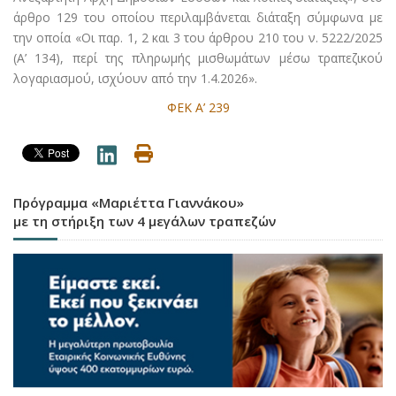
άρθρο 129 του οποίου περιλαμβάνεται διάταξη σύμφωνα με
την οποία «Οι παρ. 1, 2 και 3 του άρθρου 210 του ν. 5222/2025
(Α’ 134), περί της πληρωμής μισθωμάτων μέσω τραπεζικού
λογαριασμού, ισχύουν από την 1.4.2026».
ΦΕΚ Α’ 239
Πρόγραμμα «Μαριέττα Γιαννάκου»
με τη στήριξη των 4 μεγάλων τραπεζών