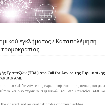
ομικού εγκλήματος / Καταπολέμηση
 τρομοκρατίας
ς Τραπεζών (‘EBA’) στο Call for Advice της Ευρωπαϊκής
πλαίσιο AML
τησε στο Call for Advice της Ευρωπαϊκής Επιτροπής αναφορικά με τ
οτύπων και δυο τεχνικών συμβουλών του νέου πλαισίου AML κα
he inherent and residual risk profile of obliged entities