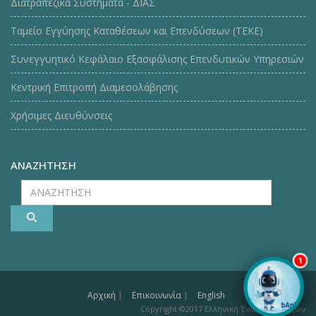
Διατραπεζικά Συστήματα - ΔΙΑΣ
Ταμείο Εγγύησης Καταθέσεων και Επενδύσεων (ΤΕΚE)
Συνεγγυητικό Κεφάλαιο Εξασφάλισης Επενδυτικών Υπηρεσιών
Κεντρική Επιτροπή Διαμεσολάβησης
Χρήσιμες Διευθύνσεις
ΑΝΑΖΗΤΗΣΗ
ΑΝΑΖΗΤΗΣΗ
1
Αρχική
|
Επικοινωνία
|
English
Copyright ©2017 Ελληνική Ένωση Τραπεζών