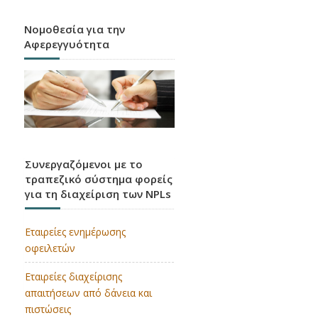
Νομοθεσία για την
Αφερεγγυότητα
CRR3 / CRD6
Εφαρμογή των κανόνων της Βασιλείας 3 στην
Ε.Ε.
Συνεργαζόμενοι με το
τραπεζικό σύστημα φορείς
για τη διαχείριση των NPLs
Εταιρείες ενημέρωσης
οφειλετών
Εταιρείες διαχείρισης
απαιτήσεων από δάνεια και
πιστώσεις