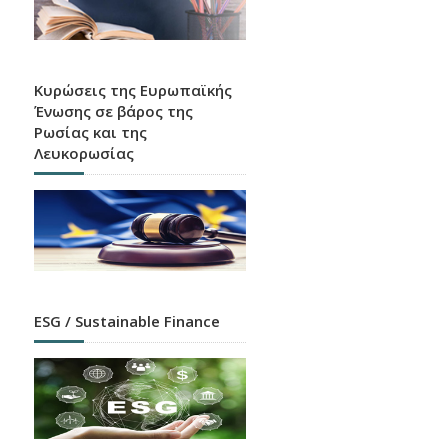
Ευρετήριο HEBIC
Χάρτης καταστημάτων, ATM και APS όλων των
πιστωτικών ιδρυμάτων που λειτουργούν στην
Ελλάδα
Κυρώσεις της Ευρωπαϊκής
Ένωσης σε βάρος της
Ρωσίας και της
Λευκορωσίας
Κάποιες Ειδοποιήσεις
είναι Καλύτερο να τις
ESG / Sustainable Finance
Αγνοείς
Ενημερώσου και προστατεύσου σήμερα από τα
δίαφορα είδη ηλεκτρονικής απάτης