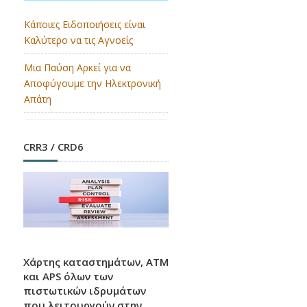
Κάποιες Ειδοποιήσεις είναι
Καλύτερο να τις Αγνοείς
EUROPEAN MONEY QUIZ
Μια Παύση Αρκεί για να
2026
Αποφύγουμε την Ηλεκτρονική
Απάτη
Την πρώτη θέση κέρδισαν οι Ελληνίδες
μαθήτριες στον Ευρωπαϊκό Διαγωνισμό
Γνώσεων για το Χρήμα.
CRR3 / CRD6
Βάση Δεδομένων
Ρυθμιστικών Εξελίξεων
Χάρτης καταστημάτων, ATM
και APS όλων των
πιστωτικών ιδρυμάτων
H Ελληνική Ένωση Τραπεζών σας καλωσορίζει
που λειτουργούν στην