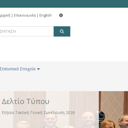
Αρχική
|
Επικοινωνία
|
English
Δελτίο Τύπου
ΑΝΑΖΗΤΗΣΗ
Νέα δωρεά 160 εκατ. ευρώ για την αναβάθμιση
χώρων και κτιριακών υποδομών σε ΕΚΠΑ, ΑΠΘ
και ΕΜΠ από Alpha Bank, Eurobank, Εθνική
Τράπεζα και Πειραιώς
Στατιστικά Στοιχεία
Δελτίο Τύπου
Ετήσια Τακτική Γενική Συνέλευση 2026